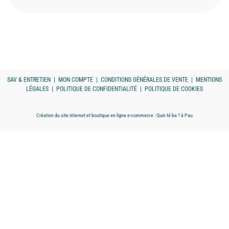
SAV & ENTRETIEN
|
MON COMPTE
|
CONDITIONS GÉNÉRALES DE VENTE
|
MENTIONS
LÉGALES
|
POLITIQUE DE CONFIDENTIALITÉ
|
POLITIQUE DE COOKIES
Création du site internet et boutique en ligne e-commerce :
Quin té ba ?
à Pau