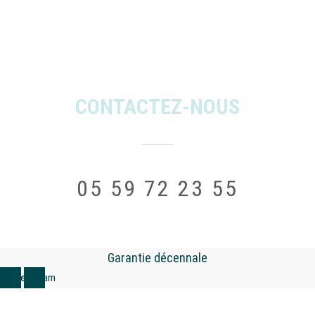
CONTACTEZ-NOUS
05 59 72 23 55
Garantie décennale
acebook
Instagram