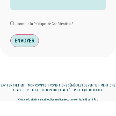
J'accepte la
Politique de Confidentialité
ENVOYER
SAV & ENTRETIEN
|
MON COMPTE
|
CONDITIONS GÉNÉRALES DE VENTE
|
MENTIONS
LÉGALES
|
POLITIQUE DE CONFIDENTIALITÉ
|
POLITIQUE DE COOKIES
Création du site internet et boutique en ligne e-commerce :
Quin té ba ?
à Pau